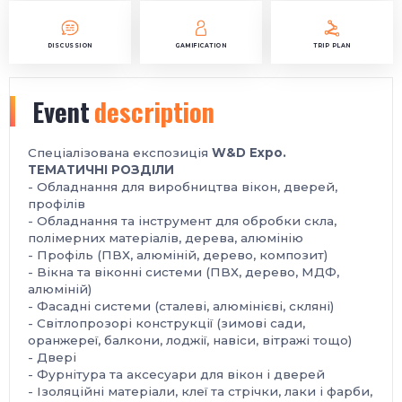
DISCUSSION
GAMIFICATION
TRIP PLAN
Event
description
Спеціалізована експозиція
W&D Expo.
ТЕМАТИЧНІ РОЗДІЛИ
- Обладнання для виробництва вікон, дверей,
профілів
- Обладнання та інструмент для обробки скла,
полімерних матеріалів, дерева, алюмінію
- Профіль (ПВХ, алюміній, дерево, композит)
- Вікна та віконні системи (ПВХ, дерево, МДФ,
алюміній)
- Фасадні системи (сталеві, алюмінієві, скляні)
- Світлопрозорі конструкції (зимові сади,
оранжереї, балкони, лоджії, навіси, вітражі тощо)
- Двері
- Фурнітура та аксесуари для вікон і дверей
- Ізоляційні матеріали, клеї та стрічки, лаки і фарби,