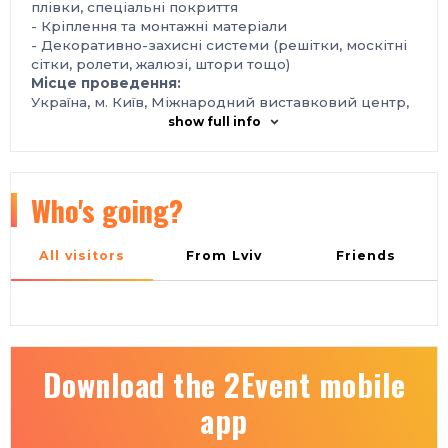
плівки, спеціальні покриття
- Кріплення та монтажні матеріали
- Декоративно-захисні системи (решітки, москітні
сітки, ролети, жалюзі, штори тощо)
Місце проведення:
Україна, м. Київ, Міжнародний виставковий центр,
Броварський проспект, 15, станція метро
show full info
«Лівобережна»
Контакти:
тел.: +38 095 268-05-85, +38 096 505‑52‑66
e-mail: plast@iec-expo.com.ua
Who's going?
https://www.iec-expo.com.ua/eurobuild-
2026/temateurobuild-2026/wdexpo-2026.html
All visitors
From Lviv
Friends
Download the 2Event mobile
app