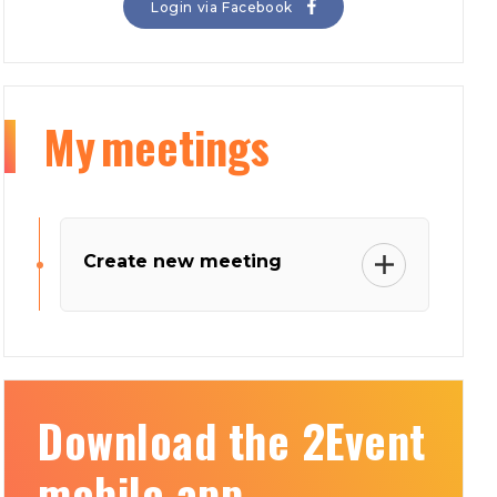
Login via Facebook
My
meetings
Create new meeting
Download the 2Event
mobile app