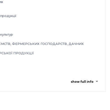
ив
продукції
 культур
ЄМСТВ, ФЕРМЕРСЬКИХ ГОСПОДАРСТВ, ДАЧНИХ
СЬКОЇ ПРОДУКЦІЇ
аднання
show full info
а»