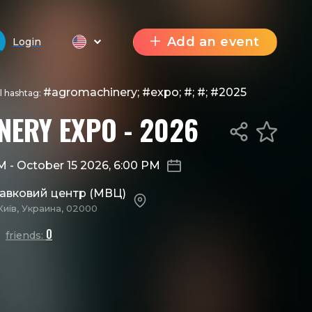
Add an event
Login
#agromachinery; #expo; #; #; #2025
al hashtag:
ERY EXPO - 2026
AM
-
October 15 2026, 6:00 PM
тавковий центр (МВЦ)
Київ, Украина, 02000
0
friends: