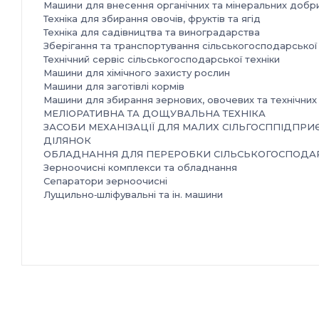
Машини для внесення органічних та мінеральних добр
Техніка для збирання овочів, фруктів та ягід
Техніка для садівництва та виноградарства
Зберігання та транспортування сільськогосподарської 
Технічний сервіс сільськогосподарської техніки
Машини для хімічного захисту рослин
Машини для заготівлі кормів
Машини для збирання зернових, овочевих та технічних
МЕЛІОРАТИВНА ТА ДОЩУВАЛЬНА ТЕХНІКА
ЗАСОБИ МЕХАНІЗАЦІЇ ДЛЯ МАЛИХ СІЛЬГОСППІДПРИ
ДІЛЯНОК
ОБЛАДНАННЯ ДЛЯ ПЕРЕРОБКИ СІЛЬСЬКОГОСПОДАР
Зерноочисні комплекси та обладнання
Сепаратори зерноочисні
Лущильно‑шліфувальні та ін. машини
Зерносушарки
Міні‑млини
Комплектуючі та запасні частини до с/г техніки та обл
Організатор:
ТОВ «КИЇВ ГЛОБАЛ ЕКСПО»
Місце проведення:
Україна, м. Київ, Міжнародний виставковий центр,
Броварський проспект, 15, станція метро «Лівобережн
Контакти: