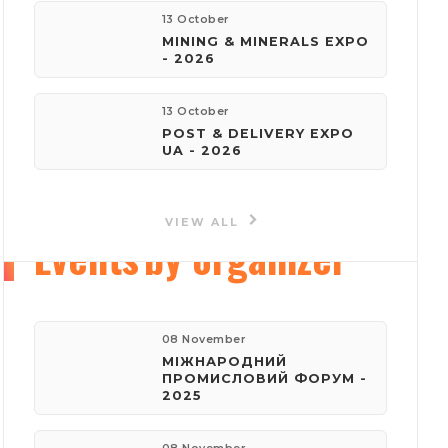
13 October
MINING & MINERALS EXPO
e-mail:
- 2026
reklama@iec-expo.com.ua
13 October
Visit website
POST & DELIVERY EXPO
UA - 2026
VIEW ALL
Events
by organizer
08 November
МІЖНАРОДНИЙ
ПРОМИСЛОВИЙ ФОРУМ -
2025