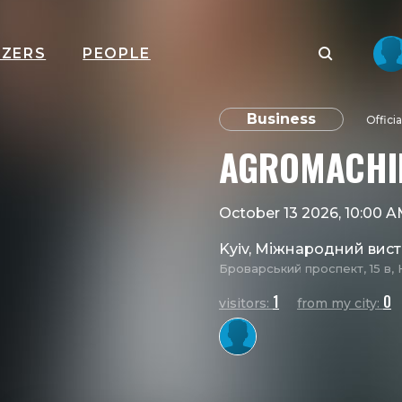
IZERS
PEOPLE
Business
Offici
AGROMACHIN
October 13 2026, 10:00 
Kyiv, Міжнародний вис
Броварський проспект, 15 в, 
1
0
visitors:
from my city: