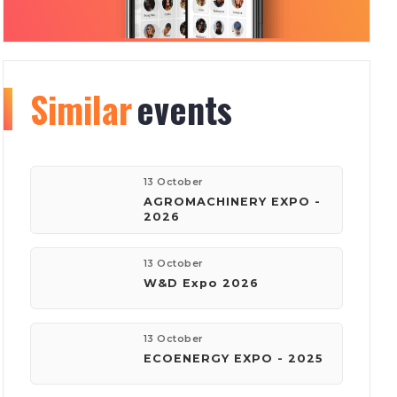
Similar
Organizer
events
info
177
150
13 October
AGROMACHINERY EXPO -
2026
events
visitors
13 October
W&D Expo 2026
company:
Київ Глобал Експо
13 October
ECOENERGY EXPO - 2025
phone:
(044) 201-11-61