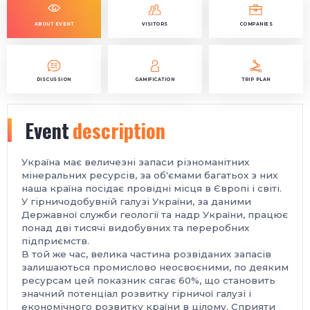
ABOUT EVENT
VISITORS
COMPANIES
DISCUSSION
GAMIFICATION
TRIP PLAN
Event
description
Україна має величезні запаси різноманітних
мінеральних ресурсів, за об'ємами багатьох з них
наша країна посідає провідні місця в Європі і світі.
У гірничодобувній галузі України, за даними
Державної служби геології та надр України, працює
понад дві тисячі видобувних та переробних
підприємств.
В той же час, велика частина розвіданих запасів
залишаються промислово неосвоєними, по деяким
ресурсам цей показник сягає 60%, що становить
значний потенціал розвитку гірничої галузі і
економічного розвитку країни в цілому. Сприяти