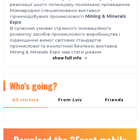
реалізації цього потенціалу покликано проведення
Міжнародної спеціалізованої виставки
гірничодобувної промисловості
Mining & Minerals
Expo
.
В сучасних умовах стрімкого інноваційного
розвитку засобів промислового виробництва і
підвищення вимог світових стандартів
промислової та екологічної безпеки, виставка
Mining & Minerals Expo має стати дієвим
маркетинговим інструментом технологічного і
show full info
технічного оновлення гірничодобувної галузі
України, інтенсифікації видобутку корисних
копалин, росту об'ємів гірничого виробництва,
підвищенню якості продукції.
Who's going?
Іншим важливим завданням виставки
Mining &
Minerals Expo
є розвиток і реалізація експортного
потенціалу українських підприємств, що
All visitors
From Lviv
Friends
спеціалізуються на ринку гірничого обладнання і
технологій, через залучення до відвідування
виставки іноземних торговельних делегацій за
сприяння профільних державних органів влади.
Місце проведення:
Україна, м. Київ, Міжнародний виставковий центр,