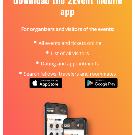
Download the 2Event mobile
Броварський проспект, 15, станція метро
«Лівобережна»
app
Контакти:
тел.: +38 066 921-47-51
e-mail: sher@iec-expo.com.ua
For organizers and visitors of the events:
https://www.iec-expo.com.ua/mining-2026.html
All events and tickets online
List of all visitors
Dating and appointments
Search fellows, travelers and roommates